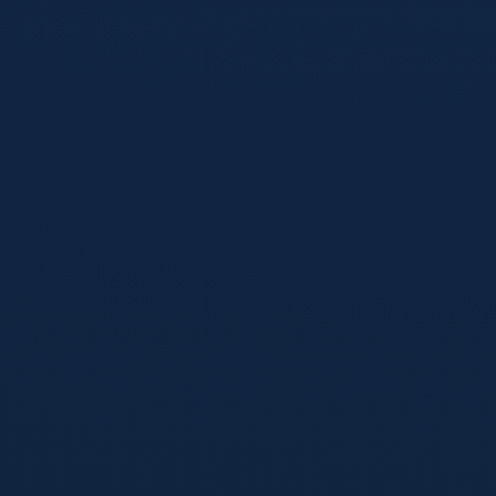
国际足球
41
2026世界杯C组焦点战：桑巴军团硬碰北
非雄狮，出线关键战谁能占得先机？
北京时间6月14日清晨，巴西与摩洛哥将在大都会人寿体育场
展开C组焦点对决。这场关乎出线格局的生死战，细节将决定
成败。
陆飞
2026-06-09 17:12:24
閱讀全文
本分類熱門閱讀