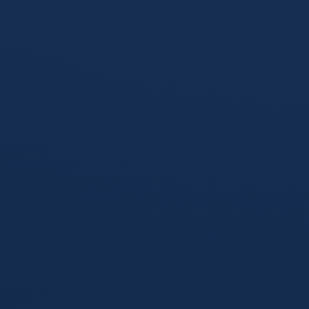
8.2秒的致命闪击！“非洲雄鹰”尼日利亚
凭何成为世界杯最大黑马？
小组赛战罢，尼日利亚用恐怖的攻防转换速度席卷赛场。从后
场断球到完成射门仅需8.2秒，这支“非洲雄鹰”正凭借无与伦
比的身体天赋与极致防反，成为本届世界杯最具颠覆性的超级
黑马。
战术观察家
2026-06-14 07:17:37
閱讀全文