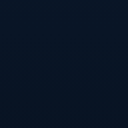
快速操作
官方入口
安全註冊
合作與信任
zh-livewc.com
zh-gowc.com
cn-wc2026official.com
china-
wc26free.com
zh-feifanofficial.com
© 2026 SJB官方网站. All rights reserved.
SJB Sports Entertainment Ltd.
CR-29384716