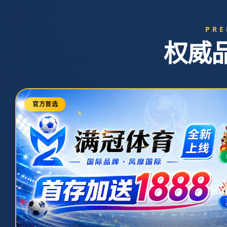
首页
赛程赛事
注册入口
资源导航
赛事资讯
更多
官方入口
立即註冊
SJB官方网站
/
赛事资讯
/
国际足球