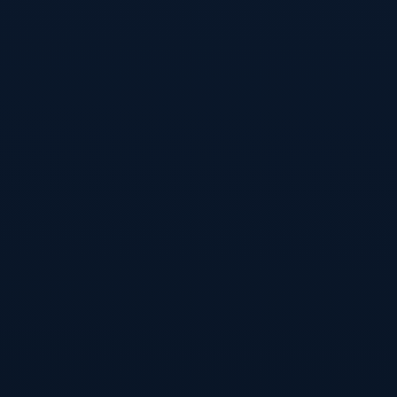
官方世界杯平台入口，提供安全訪問、資源導航與最新賽程資
訊。
24/7 客戶支援
+852 3008 9099
support@hk-sjbofficial.com
Level 19, Two International Finance Centre, 8 Finance Street,
Central, Hong Kong
網站導航
首页
赛程赛事
注册入口
资源导航
赛事资讯
帮助中心